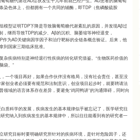
葡萄糖代谢在AD症状发生十几年前就已经产生。AD患者的脑葡萄
条染色体上，但都拥有一个共同的辅酶，即TDP（焦磷酸硫胺
组模型证明TDP下降是导致脑葡萄糖代谢紊乱的原因，并发现Aβ过
制，继而导致TDP的减少、Aβ的沉积、脑萎缩等神经退变，
/TDP作为AD关键病因学因子和治疗靶标的全链条概念验证。后来，他
月拿到国家三期临床批准。
复杂疾病特别是神经退行性疾病的转化研究借鉴。“生物医药价值的
脑袋。”
人，一个项目再好，如果合作伙伴没有格局，没有社会责任，甚至没
学家创业者必须要有规范和法制意识，创业项目起步时，就要聘请法
普领域的语言体系存在差异，要避免“鸡同鸭讲”的沟通障碍，同时向
蛋白质科学的发展，疾病发生的基本规律似乎被忘记了，医学研究往
把研究纳入到疾病发生的基本规律中，所以往往能看到有的研究者一
立研究目标时要明确研究所针对的疾病环境，是针对危险因子，还