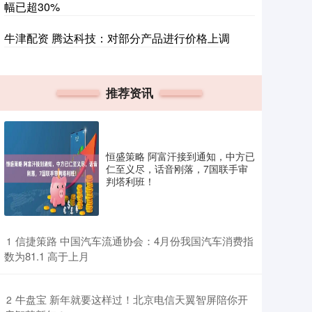
幅已超30%
牛津配资 腾达科技：对部分产品进行价格上调
推荐资讯
恒盛策略 阿富汗接到通知，中方已
仁至义尽，话音刚落，7国联手审
判塔利班！
​信捷策路 中国汽车流通协会：4月份我国汽车消费指
1
数为81.1 高于上月
​牛盘宝 新年就要这样过！北京电信天翼智屏陪你开
2