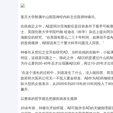
复旦大学附属中山医院神经内科主任医师钟春玖。
在疾病定义中，Aβ是阿尔茨海默症是目前条件下最早可检
士、英国伦敦大学学院约翰·哈迪在《科学》杂志上提出阿尔
海默症的研究。“在美国有那么二三十年时间，如果你不提A
的发病规律，Aβ假说有三个重大科学问题没人回答。”
钟春玖从世纪之交开始研究AD。当时在他的实验中，小鼠满
特征，这就是问题之一。除此之外，Aβ沉积是通过什么机制引发
为什么要到30-40年后才出现脑Aβ沉积，再过10-20年才
“在这个漫长的过程中，到底发生了什么，没人能回答。简言
政府和大医药公司无一不投入重金研发。Aβ作为AD药物研
际大型药企曾表示，从2005年到2015年的10年间投入
飙升。
以整体的哲学观念把握疾病发生规律
20余年前，钟春玖开始怀疑，Aβ可能并非AD的关键病理