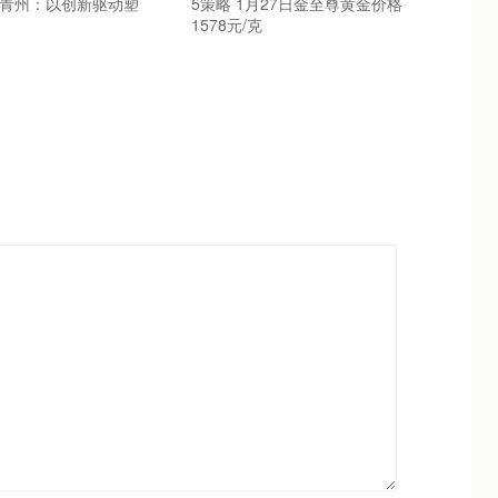
坊青州：以创新驱动塑
5策略 1月27日金至尊黄金价格
1578元/克