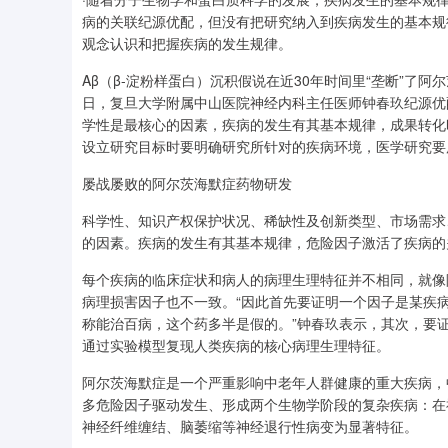
病的关联纪源优配，但没有把研究纳入到疾病发生的基本规
观念认识和把握疾病的发生规律。
Aβ（β-淀粉样蛋白）沉积假说在近30年时间里“垄断”了阿
日，复旦大学附属中山医院神经内科主任医师钟春玖纪源优
学性是最核心的因素，疾病的发生有其基本规律，成果转化
设立研究目标时要明确研究所针对的疾病环境，医学研究要
屡战屡败的阿尔茨海默症药物研发
科学性、知识产权保护状况、稀缺性及创新类型、市场需求
的因素。疾病的发生有其基本规律，危险因子激活了疾病的
每个疾病的临床症状和病人的病理生理特征并不相同，就像
病理损害因子也不一致。“因此首先要证明一个因子是某疾
称能治百病，这个药多半是假的。”钟春玖表示，其次，要
通过实验模型复现人类疾病的核心病理生理特征。
阿尔茨海默症是一个严重影响中老年人群健康的重大疾病，中国
多危险因子驱动发生、形成两个生物学阶段的复杂疾病：在
神经纤维缠结、脑萎缩等神经退行性病变为显著特征。