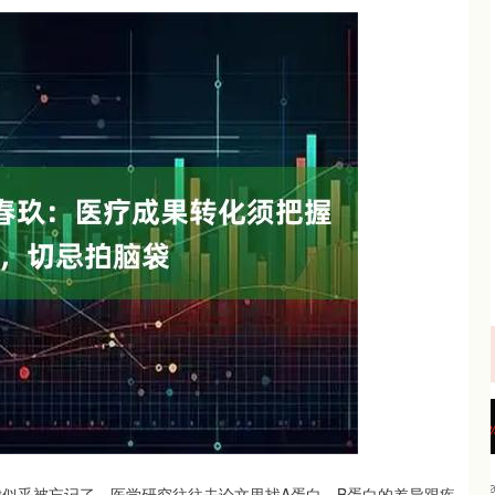
沪深300
4694.44
.42%
43.13
0.93%
律似乎被忘记了，医学研究往往去论文里找A蛋白、B蛋白的差异跟疾