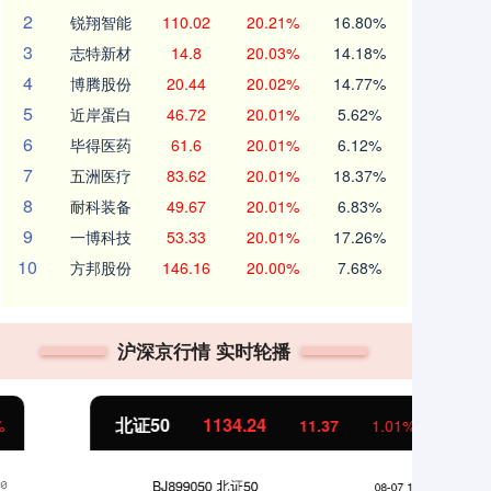
2
锐翔智能
110.02
20.21%
16.80%
3
志特新材
14.8
20.03%
14.18%
4
博腾股份
20.44
20.02%
14.77%
5
近岸蛋白
46.72
20.01%
5.62%
6
毕得医药
61.6
20.01%
6.12%
7
五洲医疗
83.62
20.01%
18.37%
8
耐科装备
49.67
20.01%
6.83%
9
一博科技
53.33
20.01%
17.26%
10
方邦股份
146.16
20.00%
7.68%
沪深京行情 实时轮播
北证50
1134.24
创
11.37
1.01%