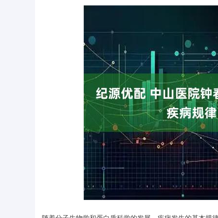
深证成指
14311.01
.68
1.02%
200.89
1
·随着分子生物学和蛋白质科学的发展，疾病发生的基本规