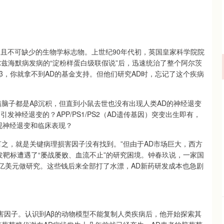
测且不可缺少的生物学标志物。上世纪90年代初，英国皇家科学院院
兹海默病发病的“淀粉样蛋白级联假说”后，迅速统治了整个阿尔茨
β，你就拿不到AD的基金支持。但他们研究AD时，忘记了这个疾病
脑子都是Aβ沉积，但直到小鼠去世也没有出现人类AD的神经退变
神经退变的？APP/PS1/PS2（AD遗传基因）突变出生即有，
出现神经退变和临床表现？
之，就是关键病理损害因子没有找到。”但由于AD市场巨大，西方
发靶标遭遇了“屡战屡败、血流不止”的研究困境。钟春玖说，一家国
了90亿美元做研究。这些钱后来全部打了水漂，AD新药研发成本也急剧
损害因子。认识到Aβ的动物模型不能复制人类疾病后，他开始探索其