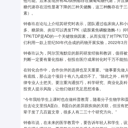
他可能。后来发现所有AD病例都存在脑葡萄糖代谢，并且脑
糖代谢存在活性显著下降的三种关健酶，这三种酶存在于三
素）。
钟春玖在论坛上介绍其研究时表示，团队通过临床病人和小
多、糖尿病、炎症可以诱发TPK（硫胺素焦磷酸激酶-1）抑
TPK/TDP是AD的一个关键致病因素，从而实现了对TPK
们利用一款上世纪50年代合成的药物开展实验，2022年3
钟春玖认为，阿尔茨海默症的新药研发经验和教训，值得被
判断一定要有量化指标，创投在医疗成果转化时千万不能拍
在转化合作中，合作伙伴的选择也至关重要。“做事要先做
有底线，那么这个项目十有八九成功不了。”除此之外，科
律专业人士把关。要注重沟通技巧，科学研究、商业化及科
投资人提示风险，让他们做好充足思想准备。
“今年我给学生上课时也在做科普教育，随着分子生物学和
往去论文里找A蛋白、B蛋白的差异跟疾病的关联，但没有
辈子发了几百篇文章，很多人有二三十个研究方向。”
钟春玖说，在未来的医学教育中，要告诉年轻人和学生，设