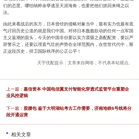
们的态度。哪怕纳粹余孽逃至天涯海角，也要把他们抓回来绳之以
法。
由此来看战后的东方，日本曾经的侵略对象当中，最有实力也最有底
气讨回历史公道的就是我们中国。对待日本蠢蠢欲动的任何一点军国
主义返潮的苗头，今天的中国非但要以实力震慑之鼎配配资，要以严
辞警示之，还要以理直气壮的声势在全球范围内，在世世代代中，掰
正这段历史，捍卫国际秩序的公正公平！
天宇优配提示：文章来自网络，不代表本站观点。
上一篇：
嘉信资本 中国电信翼支付智能化穿透式监管平台重塑企
业风控逻辑
下一篇：
股腰包 鉴于大明湖站考古工作需要，济南地铁6号线将分
段开通运营
相关文章