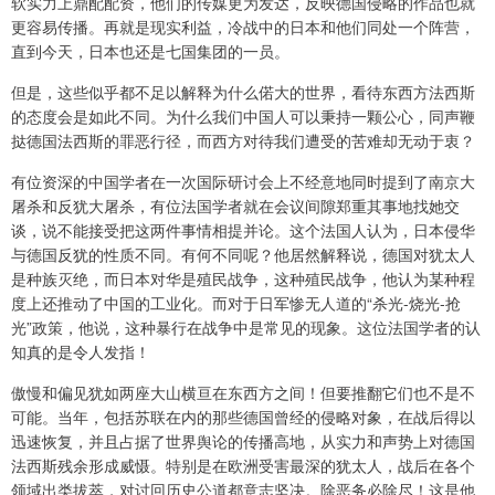
软实力上鼎配配资，他们的传媒更为发达，反映德国侵略的作品也就
更容易传播。再就是现实利益，冷战中的日本和他们同处一个阵营，
直到今天，日本也还是七国集团的一员。
但是，这些似乎都不足以解释为什么偌大的世界，看待东西方法西斯
的态度会是如此不同。为什么我们中国人可以秉持一颗公心，同声鞭
挞德国法西斯的罪恶行径，而西方对待我们遭受的苦难却无动于衷？
有位资深的中国学者在一次国际研讨会上不经意地同时提到了南京大
屠杀和反犹大屠杀，有位法国学者就在会议间隙郑重其事地找她交
谈，说不能接受把这两件事情相提并论。这个法国人认为，日本侵华
与德国反犹的性质不同。有何不同呢？他居然解释说，德国对犹太人
是种族灭绝，而日本对华是殖民战争，这种殖民战争，他认为某种程
度上还推动了中国的工业化。而对于日军惨无人道的“杀光-烧光-抢
光”政策，他说，这种暴行在战争中是常见的现象。这位法国学者的认
知真的是令人发指！
傲慢和偏见犹如两座大山横亘在东西方之间！但要推翻它们也不是不
可能。当年，包括苏联在内的那些德国曾经的侵略对象，在战后得以
迅速恢复，并且占据了世界舆论的传播高地，从实力和声势上对德国
法西斯残余形成威慑。特别是在欧洲受害最深的犹太人，战后在各个
领域出类拔萃，对讨回历史公道都意志坚决。除恶务必除尽！这是他