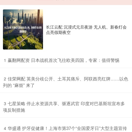
长江云配 沉浸式元旦夜游 无人机、新春灯会
点亮假期夜空
​赢翻网配资 日本战机首次飞往欧美四国，专家：值得警惕
1
​佳荣网配 英美分歧公开、土耳其痛斥、阿联酋亮红牌……以色
2
列的 “麻烦” 来了
​七星策略 停止水资源共享、驱逐武官 印度对巴基斯坦宣布多
3
项反制措施
​华盛通 护牙促健康！上海市第37个“全国爱牙日”大型主题宣传
4