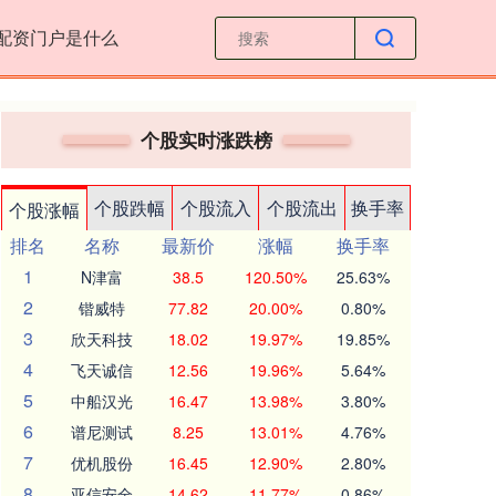
配资门户是什么
个股实时涨跌榜
个股跌幅
个股流入
个股流出
换手率
个股涨幅
排名
名称
最新价
涨幅
换手率
1
N津富
38.5
120.50%
25.63%
2
锴威特
77.82
20.00%
0.80%
3
欣天科技
18.02
19.97%
19.85%
4
飞天诚信
12.56
19.96%
5.64%
5
中船汉光
16.47
13.98%
3.80%
6
谱尼测试
8.25
13.01%
4.76%
7
优机股份
16.45
12.90%
2.80%
8
亚信安全
14.62
11.77%
0.86%