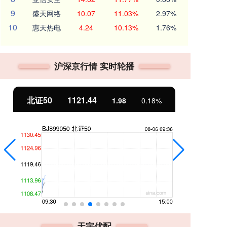
9
盛天网络
10.07
11.03%
2.97%
10
惠天热电
4.24
10.13%
1.76%
沪深京行情 实时轮播
北证50
1121.44
创
1.98
0.18%
天宇优配