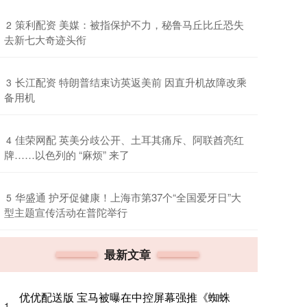
​策利配资 美媒：被指保护不力，秘鲁马丘比丘恐失
2
去新七大奇迹头衔
​长江配资 特朗普结束访英返美前 因直升机故障改乘
3
备用机
​佳荣网配 英美分歧公开、土耳其痛斥、阿联酋亮红
4
牌……以色列的 “麻烦” 来了
​华盛通 护牙促健康！上海市第37个“全国爱牙日”大
5
型主题宣传活动在普陀举行
最新文章
优优配送版 宝马被曝在中控屏幕强推《蜘蛛
1、