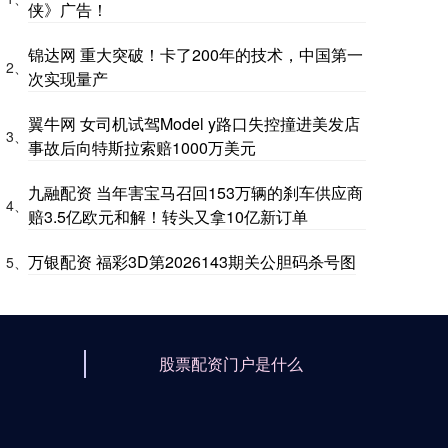
侠》广告！
锦达网 重大突破！卡了200年的技术，中国第一
2、
次实现量产
翼牛网 女司机试驾Model y路口失控撞进美发店
3、
事故后向特斯拉索赔1000万美元
九融配资 当年害宝马召回153万辆的刹车供应商
4、
赔3.5亿欧元和解！转头又拿10亿新订单
万银配资 福彩3D第2026143期关公胆码杀号图
5、
股票配资门户是什么