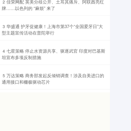
​佳荣网配 英美分歧公开、土耳其痛斥、阿联酋亮红
2
牌……以色列的 “麻烦” 来了
​华盛通 护牙促健康！上海市第37个“全国爱牙日”大
3
型主题宣传活动在普陀举行
​七星策略 停止水资源共享、驱逐武官 印度对巴基斯
4
坦宣布多项反制措施
​万达策略 商务部发起反倾销调查！涉及自美进口的
5
通用接口和栅极驱动芯片