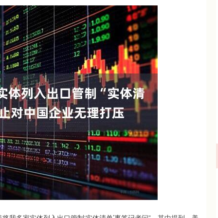
北证50
1122.88
15%
3.42
0.30%
美将我多家实体列入出口管制‘实体清单’事答记者问”，其中提到，美