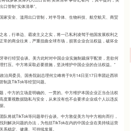
出口管制“实体清单”。
国家安全、滥用出口管制，对半导体、生物科技、航空航天、商贸
之名，行单边、霸凌主义之实，将一己私利凌驾于他国发展权利之
正常的商业往来，严重扭曲全球市场，损害企业合法权益，破坏全
班牙举行经贸会谈。美方此时对中国企业实施制裁保宇配资，意欲何
理打压。中方将采取必要措施，坚决维护中国企业的合法权益。”
政治局委员、国务院副总理何立峰将于9月14日至17日率团赴西班
及TikTok等经贸问题。
k问题，中方的立场是明确的、一贯的。中方维护本国企业正当合法权
政府高度重视数据隐私与安全，从来没有也不会要求企业或个人以违反
据。
队将就TikTok等问题举行会谈。中方敦促美方与中方相向而行，
到解决问题的办法，为包括TikTok在内的中国企业在美持续运营
关系稳定、健康、可持续发展。