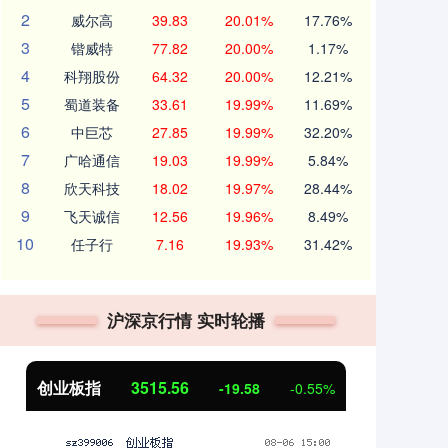
2
威尔高
39.83
20.01%
17.76%
3
锴威特
77.82
20.00%
1.17%
4
科翔股份
64.32
20.00%
12.21%
5
蜀道装备
33.61
19.99%
11.69%
6
中巨芯
27.85
19.99%
32.20%
7
广哈通信
19.03
19.99%
5.84%
8
欣天科技
18.02
19.97%
28.44%
9
飞天诚信
12.56
19.96%
8.49%
10
任子行
7.16
19.93%
31.42%
沪深京行情 实时轮播
创业板指
3515.56
基
-19.58
-0.55%