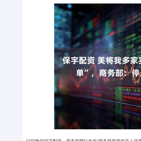
沪深300
4651.31
.08
-0.24%
-6.85
-0.
13日晚间保宇配资，商务部网站发布“商务部新闻发言人就