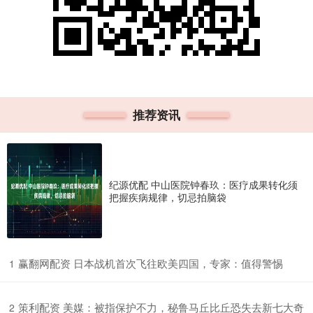
推荐资讯
纪源优配 中山医院钟春玖：医疗成果转化须
把握疾病规律，切忌拍脑袋
​赢翻网配资 日本战机首次飞往欧美四国，专家：值得警惕
1
​策利配资 美媒：被指保护不力，秘鲁马丘比丘恐失去新七大奇
2