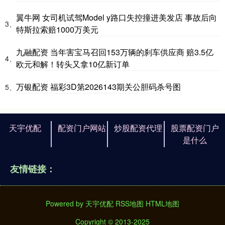
翼牛网 女司机试驾Model y路口失控撞进美发店 事故后向
3、
特斯拉索赔1000万美元
九融配资 当年害宝马召回153万辆的刹车供应商 赔3.5亿
4、
欧元和解！转头又拿10亿新订单
万银配资 福彩3D第2026143期关公胆码杀号图
5、
天宇优配
配资门户网站
炒股配资代理
股票配资门户
是什么
友情链接：
Powered by
天宇优配
RSS地图
HTML地图
Copyright
© 2013-2025