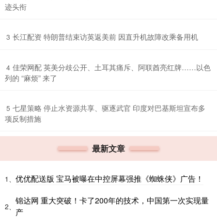
迹头衔
​长江配资 特朗普结束访英返美前 因直升机故障改乘备用机
3
​佳荣网配 英美分歧公开、土耳其痛斥、阿联酋亮红牌……以色
4
列的 “麻烦” 来了
​七星策略 停止水资源共享、驱逐武官 印度对巴基斯坦宣布多
5
项反制措施
最新文章
优优配送版 宝马被曝在中控屏幕强推《蜘蛛侠》广告！
1、
锦达网 重大突破！卡了200年的技术，中国第一次实现量
2、
产