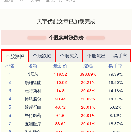
天宇优配文章已加载完成
个股实时涨跌榜
个股跌幅
个股流入
个股流出
换手率
个股涨幅
排名
名称
最新价
涨幅
换手率
1
N展芯
116.52
396.89%
79.39%
2
锐翔智能
110.02
20.21%
16.80%
3
志特新材
14.8
20.03%
14.18%
4
博腾股份
20.44
20.02%
14.77%
5
近岸蛋白
46.72
20.01%
5.62%
6
毕得医药
61.6
20.01%
6.12%
7
五洲医疗
83.62
20.01%
18.37%
8
耐科装备
49.67
20.01%
6.83%