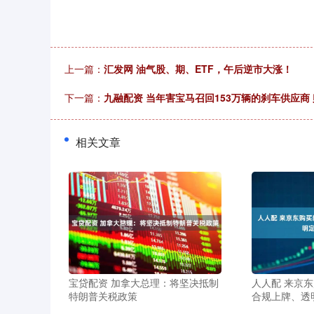
上一篇：
汇发网 油气股、期、ETF，午后逆市大涨！
下一篇：
九融配资 当年害宝马召回153万辆的刹车供应商 
相关文章
宝贷配资 加拿大总理：将坚决抵制
人人配 来京
特朗普关税政策
合规上牌、透