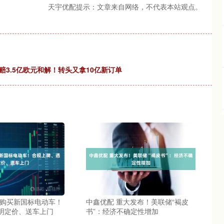
天宇优配提示：文章来自网络，不代表本站观点。
赔3.5亿欧元和解！转头又拿10亿新订单
东购买新国标电动车！
中鑫优配 重大发布！美联储“褐皮
明定价、送车上门
书”：经济不确定性增加