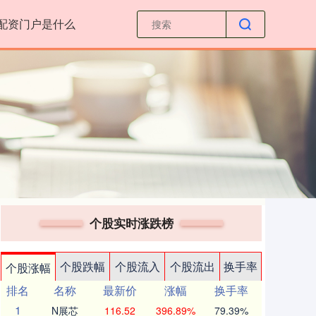
配资门户是什么
个股实时涨跌榜
个股跌幅
个股流入
个股流出
换手率
个股涨幅
排名
名称
最新价
涨幅
换手率
1
N展芯
116.52
396.89%
79.39%