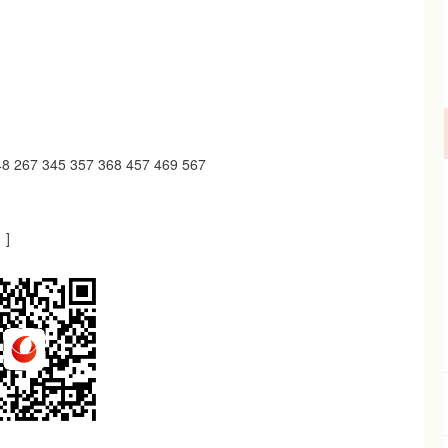
7 345 357 368 457 469 567
]