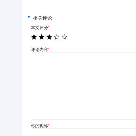
相关评论
本文评分
*
评论内容
*
你的昵称
*