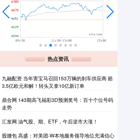
热点资讯
九融配资 当年害宝马召回153万辆的刹车供应商 赔
3.5亿欧元和解！转头又拿10亿新订单
鼎合网 143期高飞福彩3D预测奖号：百十个位号码
走势
汇发网 油气股、期、ETF，午后逆市大涨！
股腰包 高盛：对美团-W本地服务领导地位充满信心