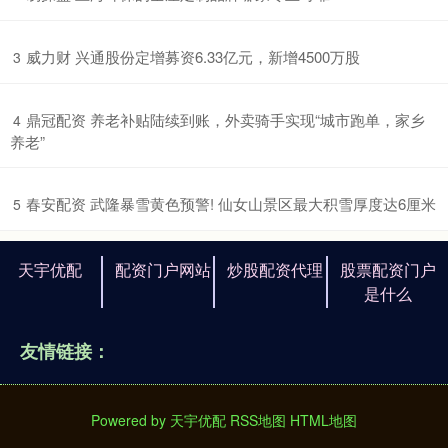
​威力财 兴通股份定增募资6.33亿元，新增4500万股
3
​鼎冠配资 养老补贴陆续到账，外卖骑手实现“城市跑单，家乡
4
养老”
​春安配资 武隆暴雪黄色预警! 仙女山景区最大积雪厚度达6厘米
5
天宇优配
配资门户网站
炒股配资代理
股票配资门户
是什么
友情链接：
Powered by
天宇优配
RSS地图
HTML地图