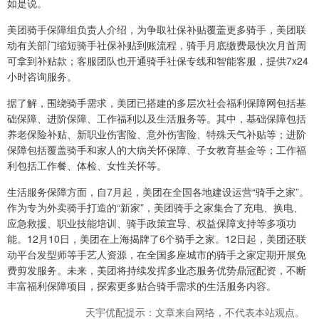
如是说。
美团骑手保障组负责人介绍，为争取社保补贴覆盖更多骑手，美团联
动有关部门缩短骑手社保补贴到账流程，骑手月底缴费最快次月首周
可拿到补贴款；客服团队也开通骑手社保专线和智能客服，提供7x24
小时咨询服务。
据了解，围绕骑手需求，美团已搭建的多层次社会福利保障网包括基
础保障、进阶保障、工作福利以及生活服务等。其中，基础保障包括
养老保险补贴、新职业伤害险、意外伤害险、特殊天气补贴等；进阶
保障包括覆盖骑手和家人的大病关怀保障、子女教育基金等；工作福
利包括工作餐、体检、女性关怀等。
生活服务保障方面，自7月起，美团在全国各地建设运营“骑手之家”。
作为专为外卖骑手打造的“新家”，美团骑手之家集合了充电、换电、
应急救援、职业技能培训、骑手政策宣导、权益保障支持等多项功
能。12月10日，美团在上海揭牌了6个骑手之家。12日起，美团还联
动平台发型师等手艺人资源，在全国多座城市的骑手之家定期开展免
费剪发服务。未来，美团将持续发挥多业态服务优势鼎冠配资，不断
丰富福利保障项目，探索更多贴合骑手需求的生活服务内容。
天宇优配提示：文章来自网络，不代表本站观点。