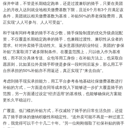
保并申请，不管是长期稳定跑单，还是过渡兼职的骑手，只要在美团
上的月收入达到就业地相关缴费基数下限，且近6个月有3个月满足该
条件，美团就以相关缴费基数为基准，补贴50%的养老保险费用，真
正实现“人人可参与、人人可受益”。
和于瑧有同样考量的骑手不在少数，骑手保险制度的优化升级鼎冠配
资，不仅覆盖长期稳定跑单的骑手，也兼顾过渡性、兼职性从业者的
需求。针对外卖骑手流动性大、返乡意愿强的职业特征，美团的“参保
补贴”方案取消了诸多限制条件。在覆盖范围上，只以收入作为基准
线，而不区分具体专送、众包等用工身份；在补贴方法上，也采取自
愿原则，比如某位外卖骑手即便是参保一段时间后返乡，那么用工平
台所承担的50%补贴亦不用返还，真正实现了“来去自由”。
考虑到骑手现实承担能力，用工平台参考各地基础社保缴费基数进行
补贴的方式，一方面是在同等成本投入下能够进一步扩大覆盖骑手的
范围，另一方面通过设定“经济适用”的基准线，也能够确保此方案能
更长久平稳运行。
广覆盖、低门槛的补贴方式，不仅减轻了骑手的日常生活负担，还提
高了骑手群体的缴纳积极性和稳定性。“送外卖可能不再是一种过渡工
作，我觉得可以干个十几二十年。”另一位刚刚领取了社保补贴的骑手