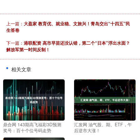
上一篇：
大盈家 教育优、就业稳、文旅兴！青岛交出“十四五”民
生答卷
下一篇：
港联配资 高市早苗还没认错，第二个“日本”浮出水面？
解放军第一时间反制！
相关文章
鼎合网 143期高飞福彩3D预测
汇发网 油气股、期、ETF，午
奖号：百十个位号码走势
后逆市大涨！